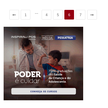
…
1
4
5
6
7