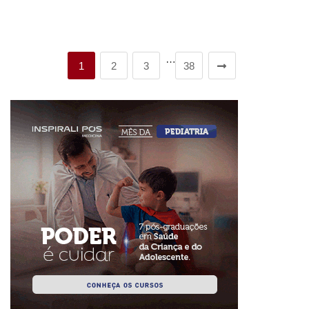
…
1
2
3
38