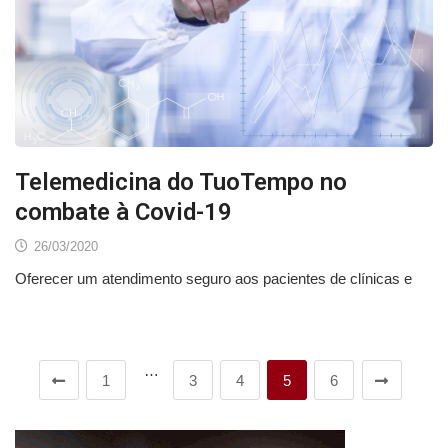
Telemedicina do TuoTempo no
combate à Covid-19
26/03/2020
Oferecer um atendimento seguro aos pacientes de clínicas e
…
1
3
4
5
6