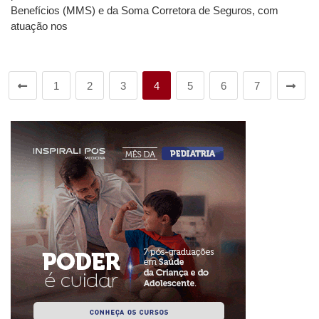
Benefícios (MMS) e da Soma Corretora de Seguros, com
atuação nos
1
2
3
4
5
6
7