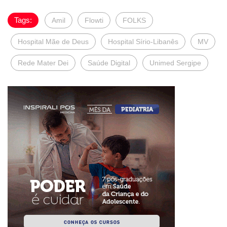
Tags:
Amil
Flowti
FOLKS
Hospital Mãe de Deus
Hospital Sírio-Libanês
MV
Rede Mater Dei
Saúde Digital
Unimed Sergipe