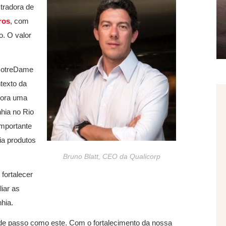
tradora de
ros
, com
o. O valor
 NotreDame
texto da
tora uma
hia no Rio
importante
ia produtos
Bruno Blatt, CEO da Qualicorp
 fortalecer
iar as
hia.
de passo como este. Com o fortalecimento da nossa