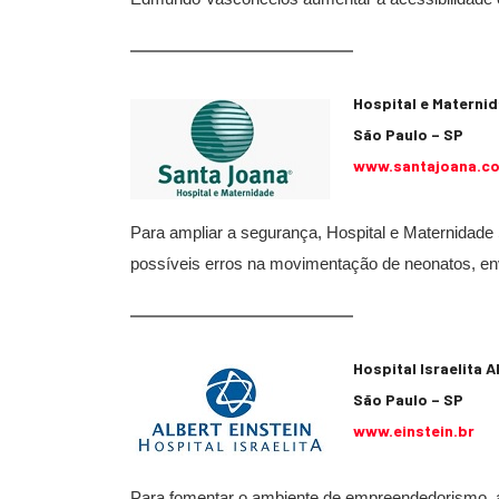
Hospital e Materni
São Paulo – SP
www.santajoana.c
Para ampliar a segurança, Hospital e Maternidade
possíveis erros na movimentação de neonatos, env
Hospital Israelita A
São Paulo – SP
www.einstein.br
Para fomentar o ambiente de empreendedorismo, a 