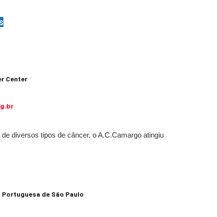
s
r Center
g.br
o de diversos tipos de câncer, o A.C.Camargo atingiu
a Portuguesa de São Paulo