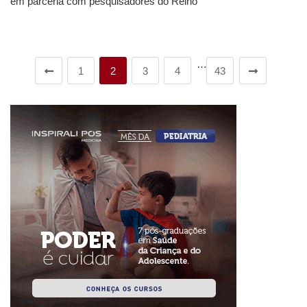
em parceria com pesquisadores do Reino
…
1
2
3
4
43