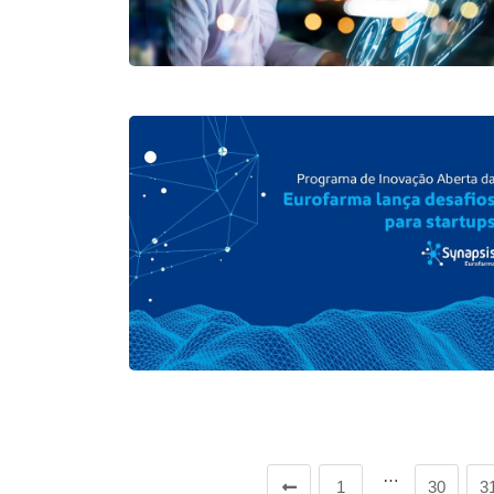
…
1
30
3