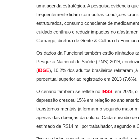
uma agenda estratégica. A pesquisa evidencia qu
frequentemente lidam com outras condições crônic
estruturados, consumo consciente de medicament
cuidado contínuo e reduzir impactos no afastamen
Camargo, diretora de Gente & Cultura da Funciona
Os dados da Funcional também estão alinhados ao
Pesquisa Nacional de Saúde (PNS) 2019, conduzida p
(
IBGE
), 10,2% dos adultos brasileiros relataram j
percentual superior ao registrado em 2013 (7,6%).
O cenário também se reflete no
INSS
: em 2025, o
depressão cresceu 15% em relação ao ano anterior, 
transtornos mentais já formam o segundo maior mot
apenas das doenças da coluna. Cada episódio de 
estimado de R$14 mil por trabalhador, segundo 
“Esses dados convidam as empresas a refletirem 