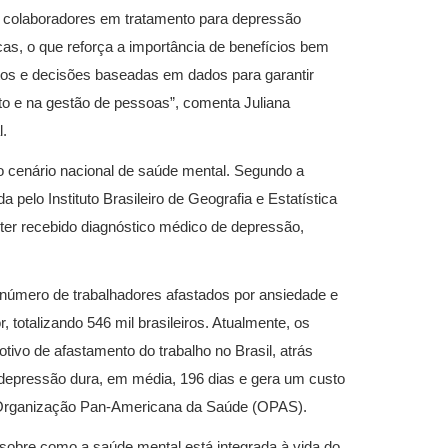
e colaboradores em tratamento para depressão
as, o que reforça a importância de benefícios bem
os e decisões baseadas em dados para garantir
to e na gestão de pessoas”, comenta Juliana
l.
 cenário nacional de saúde mental. Segundo a
elo Instituto Brasileiro de Geografia e Estatística
á ter recebido diagnóstico médico de depressão,
 número de trabalhadores afastados por ansiedade e
totalizando 546 mil brasileiros. Atualmente, os
ivo de afastamento do trabalho no Brasil, atrás
depressão dura, em média, 196 dias e gera um custo
a Organização Pan-Americana da Saúde (OPAS).
sobre como a saúde mental está integrada à vida do