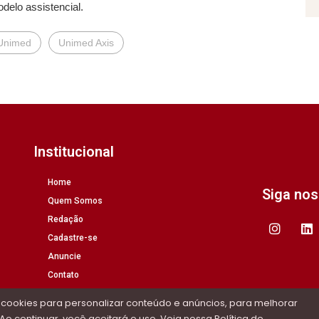
odelo assistencial.
Unimed
Unimed Axis
Institucional
Home
Siga no
Quem Somos
Redação
Cadastre-se
Anuncie
Contato
 cookies para personalizar conteúdo e anúncios, para melhorar
Ao continuar, você aceitará o uso. Veja nossa
Política de