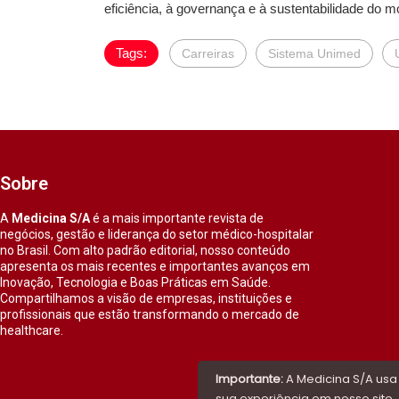
eficiência, à governança e à sustentabilidade do m
Tags:
Carreiras
Sistema Unimed
Sobre
A
Medicina S/A
é a mais importante revista de
negócios, gestão e liderança do setor médico-hospitalar
no Brasil. Com alto padrão editorial, nosso conteúdo
apresenta os mais recentes e importantes avanços em
Inovação, Tecnologia e Boas Práticas em Saúde.
Compartilhamos a visão de empresas, instituições e
profissionais que estão transformando o mercado de
healthcare.
Importante:
A Medicina S/A usa
sua experiência em nosso site. 