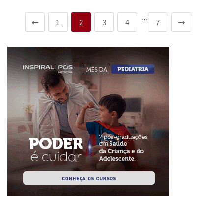
…
1
2
3
4
7