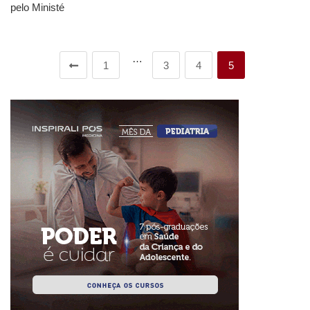
pelo Ministé
…
1
3
4
5