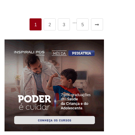
…
1
2
3
5