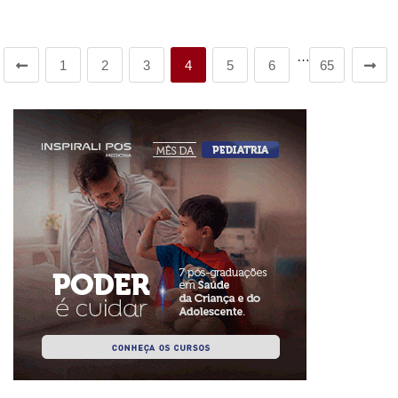
…
1
2
3
4
5
6
65