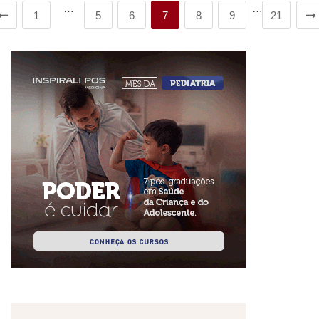
…
…
1
5
6
7
8
9
21