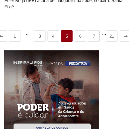
Euler Borja (IEB) acaba de inaugurar sua sede, no bairro Santa
Efigê
…
…
1
3
4
5
6
7
21