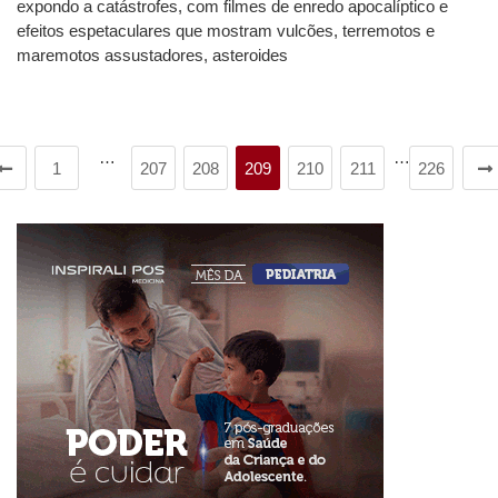
expondo a catástrofes, com filmes de enredo apocalíptico e
efeitos espetaculares que mostram vulcões, terremotos e
maremotos assustadores, asteroides
…
…
1
207
208
209
210
211
226