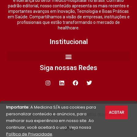
e liderança do setor médico-hospitalar no Brasil. Com alto
padrão editorial, nosso conteúdo apresenta os mais recentes e
importantes avanços em Inovação, Tecnologia e Boas Práticas
em Saúde. Compartilhamos a visão de empresas, instituições e
profissionais que estão transformando o mercado de
healthcare.
Institucional
Siga nossas Redes
Importante:
A Medicina S/A usa cookies para
ACEITAR
personalizar conteúdo e anúncios, para
Medicina S/A 2021 © Todos os direitos reservados.
melhorar sua experiência em nosso site. Ao
continuar, você aceitará o uso. Veja nossa
Política de Privacidade
.