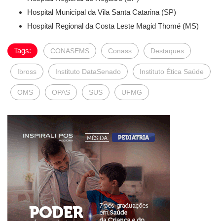
Hospital Municipal da Vila Santa Catarina (SP)
Hospital Regional da Costa Leste Magid Thomé (MS)
Tags:
CONASEMS
Conass
Destaques
Ibross
Instituto DataSenado
Instituto Ética Saúde
OMS
OPAS
SUS
UFMG