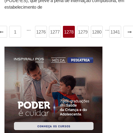
(PODE-ES), que prevê a pena de internação compulsória, em
estabelecimento de
…
…
1
1276
1277
1278
1279
1280
1341