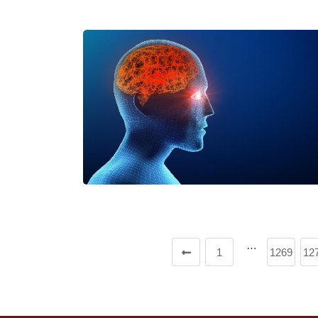
…
1
1269
12