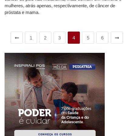
mulheres, atrás apenas, respectivamente, de câncer de
próstata e mama.
1
2
3
4
5
6