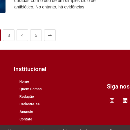
curadas com o uso de um simples ciclo de
antibiótico. No entanto, há evidências
3
4
5
Institucional
Home
Siga no
Quem Somos
Redação
Cadastre-se
Anuncie
Contato