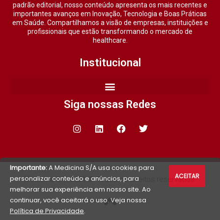
padrão editorial, nosso conteúdo apresenta os mais recentes e
importantes avanços em Inovação, Tecnologia e Boas Práticas
em Saúde. Compartilhamos a visão de empresas, instituições e
profissionais que estão transformando o mercado de
healthcare.
Institucional
Siga nossas Redes
Importante:
A Medicina S/A usa cookies para
ACEITAR
personalizar conteúdo e anúncios, para
Medicina S/A 2021 © Todos os direitos reservados.
melhorar sua experiência em nosso site. Ao
continuar, você aceitará o uso. Veja nossa
Política de Privacidade
.