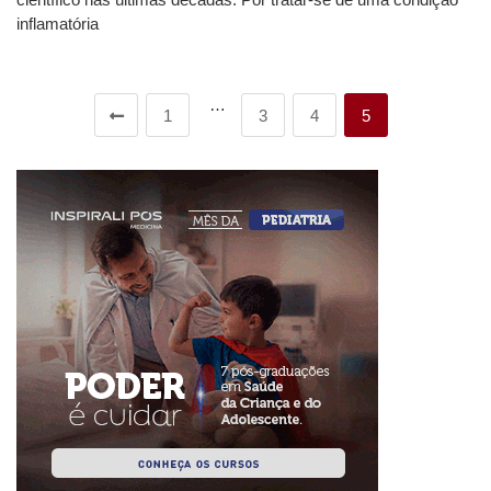
inflamatória
…
1
3
4
5