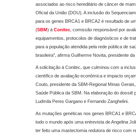
associados ao risco hereditário de câncer de mama
Oficial da União (DOU). A inclusão do Sequencia
para os genes BRCA1 e BRCA2 é resultado de uma 
(
SBM
) à
Conitec
, comissão responsável por aval
equipamentos, protocolos de diagnósticos e de tr
para a população atendida pela rede pública de s
brasileira”, afirma Guilherme Novita, presidente d
A solicitação à Conitec, que culminou com a inclu
científico de avaliação econômica e impacto orçam
Couto, presidente da SBM-Regional Minas Gerai
Saúde Pública da SBM. Na elaboração do dossiê 
Ludmila Peres Gargano e Fernando Zanghelini.
As mutações genéticas nos genes BRCA1 e BRCA2 a
todo o mundo após uma entrevista de Angelina Jol
ter feito uma mastectomia redutora de risco com r