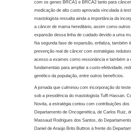
com os genes BRCA1 e BRCA2 tanto para câncer 
medicação de alto custo aprovada vinculada à tes
mastologista ressalta ainda a importância da inc
a câncer de mama hereditário, assim como outros
expansão dessa linha de cuidado devido a uma mu
Na segunda fase de expansão, enfatiza, também é c
prevenção real de câncer com estratégias redutora
acesso a exames como ressonância e também a ci
fundamentais para ampliar a custo-efetividade, re
genético da população, entre outros benefícios.
A jornada que culminou com incorporação do teste p
sob a presidência do mastologista Tuffi Hassan. 
Novita, a estratégia contou com contribuições do
Departamento de Oncogenética, de Carlos Ruiz, 
Massaud Rodrigues dos Santos, do Departamento 
Daniel de Araújo Brito Buttros à frente do Depart