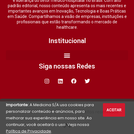
e liderança do setor médico-hospitalar no Brasil. Com alto
padrão editorial, nosso conteúdo apresenta os mais recentes e
importantes avanços em Inovação, Tecnologia e Boas Práticas
em Saúde. Compartilhamos a visão de empresas, instituições e
profissionais que estão transformando o mercado de
healthcare.
Institucional
Siga nossas Redes
Importante:
A Medicina S/A usa cookies para
ACEITAR
personalizar conteúdo e anúncios, para
Medicina S/A 2021 © Todos os direitos reservados.
melhorar sua experiência em nosso site. Ao
continuar, você aceitará o uso. Veja nossa
Política de Privacidade
.