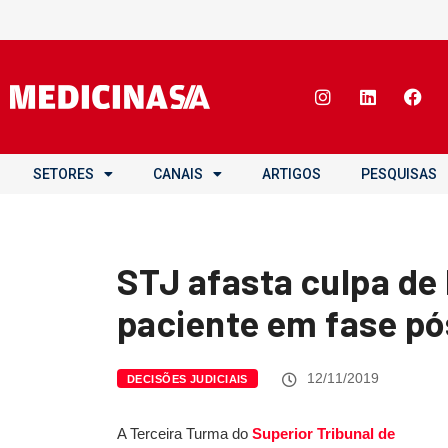
SETORES
CANAIS
ARTIGOS
PESQUISAS
STJ afasta culpa de 
paciente em fase pó
12/11/2019
DECISÕES JUDICIAIS
​A Terceira Turma do
Superior Tribunal de