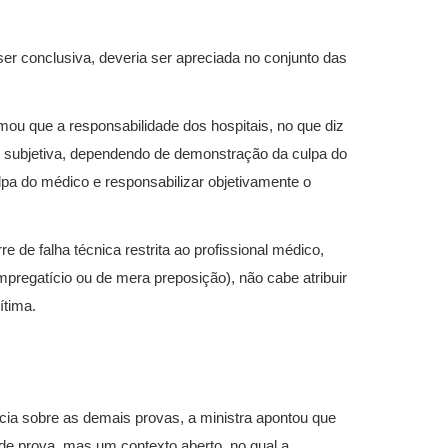
ser conclusiva, deveria ser apreciada no conjunto das
irmou que a responsabilidade dos hospitais, no que diz
 é subjetiva, dependendo de demonstração da culpa do
lpa do médico e responsabilizar objetivamente o
e de falha técnica restrita ao profissional médico,
mpregatício ou de mera preposição), não cabe atribuir
ítima.
ia sobre as demais provas, a ministra apontou que
de prova, mas um contexto aberto, no qual a