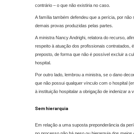
contrário – o que não existiria no caso.
A família também defendeu que a perícia, por não 
demais provas produzidas pelas partes.
A ministra Nancy Andrighi, relatora do recurso, af
respeito à atuação dos profissionais contratados,
preposto, de forma que não é possível excluir a cu
hospital.
Por outro lado, lembrou a ministra, se o dano decorr
que não possui qualquer vínculo com o hospital (e
à instituição hospitalar a obrigação de indenizar a v
Sem hie​​​rarquia
Em relação a uma suposta preponderância da períc
no processo não há peso ou hierarquia dos meios 