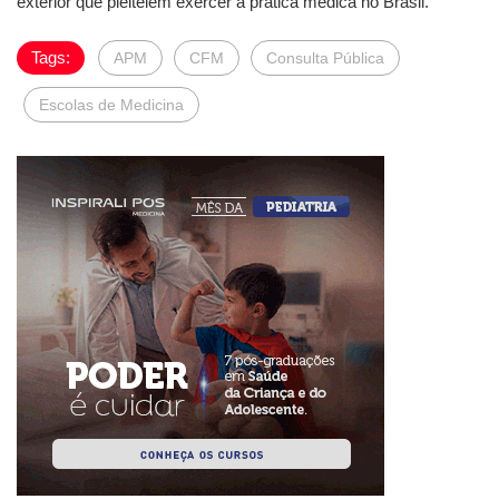
exterior que pleiteiem exercer a prática médica no Brasil.
Tags:
APM
CFM
Consulta Pública
Escolas de Medicina