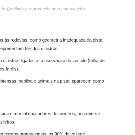
br (proibida a reprodução sem autorização)
s às rodovias, como geometria inadequada da pista,
representam 8% dos sinistros.
sinistros ligados à conservação do veículo (falha de
s faróis).
 intensas, neblina e animais na pista, aparecem como
sica e mental causadores de sinistros, percebe-se
sileiros.
em termos proporcionais, os 30% do volume