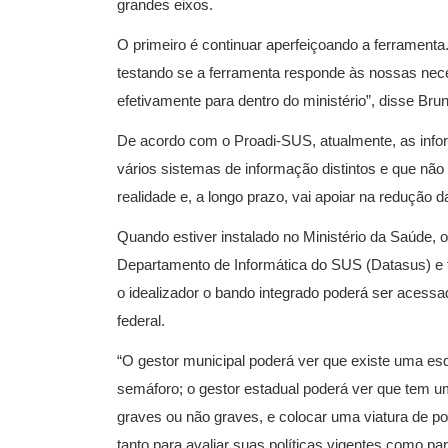
grandes eixos.
O primeiro é continuar aperfeiçoando a ferramenta
testando se a ferramenta responde às nossas nec
efetivamente para dentro do ministério”, disse Bru
De acordo com o Proadi-SUS, atualmente, as info
vários sistemas de informação distintos e que não
realidade e, a longo prazo, vai apoiar na redução
Quando estiver instalado no Ministério da Saúde,
Departamento de Informática do SUS (Datasus) e f
o idealizador o bando integrado poderá ser acessad
federal.
“O gestor municipal poderá ver que existe uma esq
semáforo; o gestor estadual poderá ver que tem um
graves ou não graves, e colocar uma viatura de pol
tanto para avaliar suas políticas vigentes como pa