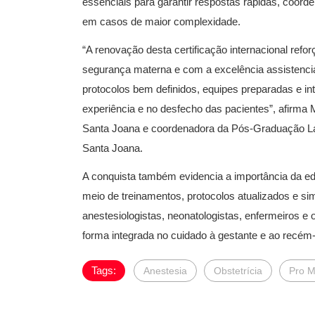
essenciais para garantir respostas rápidas, coord
em casos de maior complexidade.
“A renovação desta certificação internacional ref
segurança materna e com a excelência assistencial
protocolos bem definidos, equipes preparadas e int
experiência e no desfecho das pacientes”, afirma 
Santa Joana e coordenadora da Pós-Graduação La
Santa Joana.
A conquista também evidencia a importância da e
meio de treinamentos, protocolos atualizados e sim
anestesiologistas, neonatologistas, enfermeiros e 
forma integrada no cuidado à gestante e ao recém
Tags:
Anestesia
Obstetrícia
Pro M