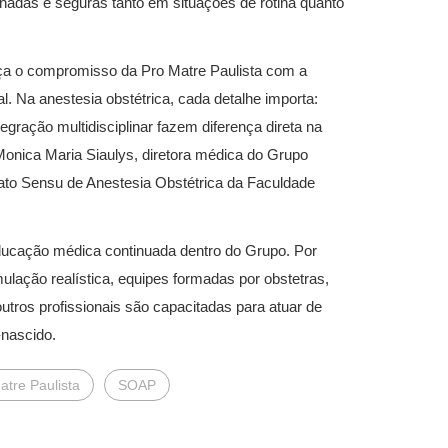
enadas e seguras tanto em situações de rotina quanto
orça o compromisso da Pro Matre Paulista com a
. Na anestesia obstétrica, cada detalhe importa:
egração multidisciplinar fazem diferença direta na
Monica Maria Siaulys, diretora médica do Grupo
to Sensu de Anestesia Obstétrica da Faculdade
ducação médica continuada dentro do Grupo. Por
ulação realística, equipes formadas por obstetras,
outros profissionais são capacitadas para atuar de
-nascido.
atre Paulista
SOAP