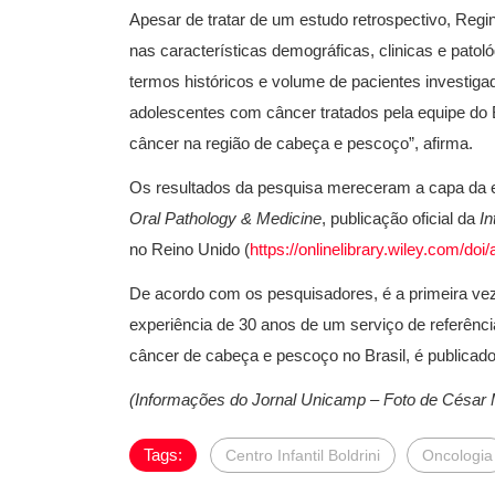
Apesar de tratar de um estudo retrospectivo, Re
nas características demográficas, clinicas e pato
termos históricos e volume de pacientes investig
adolescentes com câncer tratados pela equipe do B
câncer na região de cabeça e pescoço”, afirma.
Os resultados da pesquisa mereceram a capa da ed
Oral Pathology & Medicine
, publicação oficial da
In
no Reino Unido (
https://onlinelibrary.wiley.com/doi
De acordo com os pesquisadores, é a
primeira ve
experiência de 30 anos de um serviço de referência
câncer de cabeça e pescoço no Brasil, é publicado
(Informações do Jornal Unicamp – Foto de César 
Tags:
Centro Infantil Boldrini
Oncologia