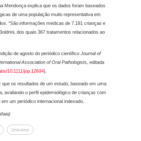
gina Mendonça explica que os dados foram baseados
lógicas de uma população muito representativa em
ados. “São informações médicas de 7.181 crianças e
oldrini, dos quais 367 tratamentos relacionados ao
ição de agosto do periódico científico
Journal of
ternational Association of Oral Pathologists
, editada
/abs/10.1111/jop.12634
)
.
z que os resultados de um estudo, baseado em uma
, avaliando o perfil epidemiológico de crianças com
 em um periódico internacional indexado.
Maia)
Unicamp