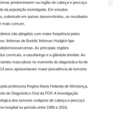
 linfomas predominarem na região de cabeça e pescoço
ade da população investigada. Em estudos
o, sobretudo em países desenvolvidos, os resultados
er mais comum.
leiros são atingidos com maior frequência pelos
os: linfomas de Burkitt; linfomas Hodgkin tipo
rabdomiossarcomas. As principais regiões
s cervicais, a nasofaringe e a glândula tireóide. As
cientes masculinos no momento do diagnóstico foi de
 e 14 anos apresentaram maior prevalência de tumores
ado pela professora Regina Maria Holanda de Mendonça,
to de Diagnóstico Oral da
FOP. A investigação
atológica dos tumores malignos de cabeça e pescoço
no hospital no período entre 1986 e 2016.