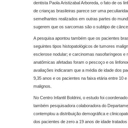
dentista Paola Aristizabal Arboreda, o fato de os
de crianças brasileiras parece ser uma peculiarid
semelhantes realizados em outras partes do mund
sugerem que os sarcomas são o subtipo de cânc
A pesquisa apontou também que os pacientes brasi
seguintes tipos histopatológicos de tumores malign
esclerose nodular; e carcinomas nasofaríngeos e 
anatômicas afetadas foram o pescoço e os linfonodo
avaliações indicaram que a média de idade dos pa
9,35 anos e os pacientes na faixa etária entre 10
malignos.
No Centro Infantil Boldrini, o estudo foi coorden
também pesquisadora colaboradora do
Departamen
contemplou a distribuição demográfica e clinicop
dos pacientes de zero a 19 anos de idade tratados 