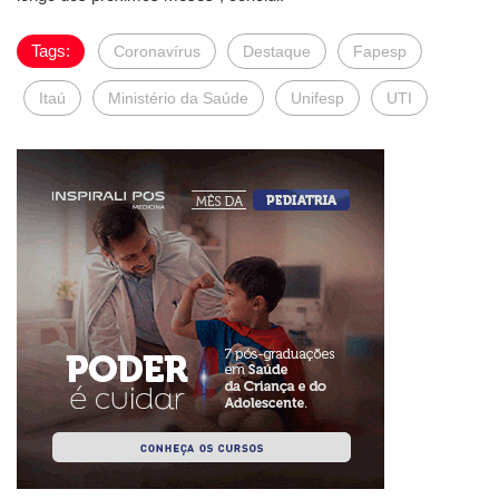
Tags:
Coronavírus
Destaque
Fapesp
Itaú
Ministério da Saúde
Unifesp
UTI