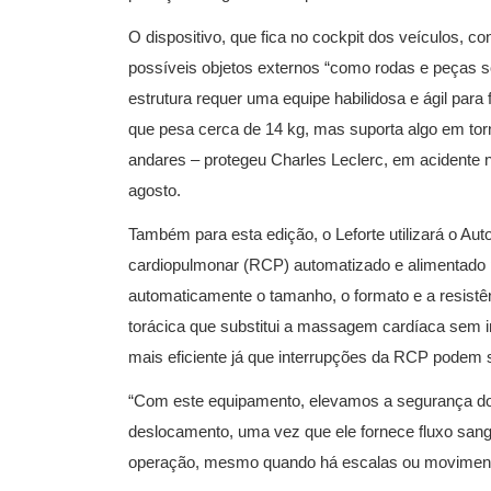
O dispositivo, que fica no cockpit dos veículos, c
possíveis objetos externos “como rodas e peças sol
estrutura requer uma equipe habilidosa e ágil par
que pesa cerca de 14 kg, mas suporta algo em tor
andares – protegeu Charles Leclerc, em acidente
agosto.
Também para esta edição, o Leforte utilizará o Aut
cardiopulmonar (RCP) automatizado e alimentado p
automaticamente o tamanho, o formato e a resistên
torácica que substitui a massagem cardíaca sem in
mais eficiente já que interrupções da RCP podem s
“Com este equipamento, elevamos a segurança do 
deslocamento, uma vez que ele fornece fluxo sang
operação, mesmo quando há escalas ou movimento 