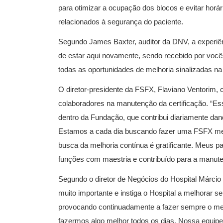
para otimizar a ocupação dos blocos e evitar horá
relacionados à segurança do paciente.
Segundo James Baxter, auditor da DNV, a experiênc
de estar aqui novamente, sendo recebido por você
todas as oportunidades de melhoria sinalizadas na ú
O diretor-presidente da FSFX, Flaviano Ventorim, 
colaboradores na manutenção da certificação. “Ess
dentro da Fundação, que contribui diariamente da
Estamos a cada dia buscando fazer uma FSFX mel
busca da melhoria contínua é gratificante. Meus
funções com maestria e contribuído para a manute
Segundo o diretor de Negócios do Hospital Márcio
muito importante e instiga o Hospital a melhorar 
provocando continuadamente a fazer sempre o mel
fazermos algo melhor todos os dias. Nossa equipe 