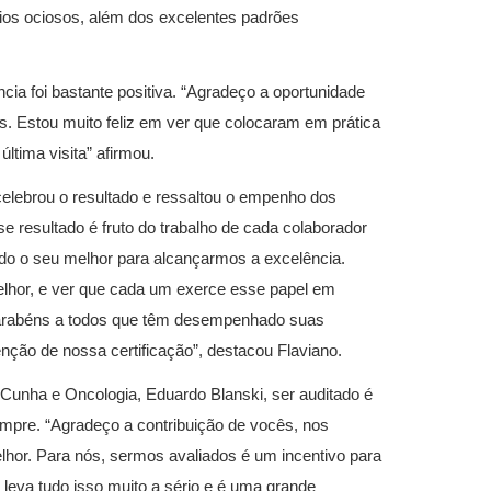
rios ociosos, além dos excelentes padrões
ia foi bastante positiva. “Agradeço a oportunidade
s. Estou muito feliz em ver que colocaram em prática
ltima visita” afirmou.
celebrou o resultado e ressaltou o empenho dos
e resultado é fruto do trabalho de cada colaborador
ndo o seu melhor para alcançarmos a excelência.
hor, e ver que cada um exerce esse papel em
 parabéns a todos que têm desempenhado suas
nção de nossa certificação”, destacou Flaviano.
 Cunha e Oncologia, Eduardo Blanski, ser auditado é
sempre. “Agradeço a contribuição de vocês, nos
hor. Para nós, sermos avaliados é um incentivo para
leva tudo isso muito a sério e é uma grande