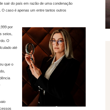
 de sair do país em razão de uma condenação
”. O caso é apenas um entre tantos outros
1999 por
s seios,
rdo. O
lculado até
eu que o
udo,
edência
e
maio
ocessos