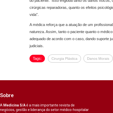
do paciente. “Isso engloba tanto os danos físico
cirúrgicas reparadoras, quanto os efeitos psicológ
vida”.
A médica reforça que a atuação de um profissiona
natureza. Assim, tanto o paciente quanto o médico
adequado de acordo com o caso, dando suporte ju
judiciais.
Tags:
Cirurgia Plástica
Danos Morais
Sobre
A
Medicina S/A
é a mais importante revista de
negócios, gestão e liderança do setor médico-hospitalar