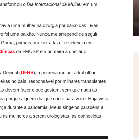
transformou o
Dia Internacional da Mulher
em um
avia uma mulher na cirurgia por baixo das luvas.
e foi uma paixão. Nunca me arrependi de seguir
ta Gama, primeira mulher a fazer residência em
línicas
da FMUSP e a primeira a chefiar o
y Denicol (
UFRS
), a primeira mulher a trabalhar
iras no país, responsável por milhares transplantes
soas devem fazer o que gostam, sem que nada as
a porque alguém diz que não é para você. Haja vista
ença durante a pandemia. Meus singelos parabéns a
ou as mulheres a serem urologistas, as conhecidas