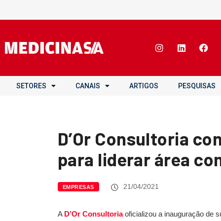
SETORES
CANAIS
ARTIGOS
PESQUISAS
D’Or Consultoria co
para liderar área co
21/04/2021
EMPRESAS
A
D’Or Consultoria
oficializou a inauguração de s