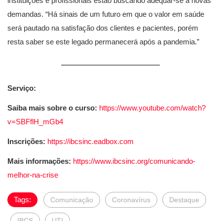
instituições e profissionais estão buscando adequar-se a novas
demandas. “Há sinais de um futuro em que o valor em saúde
será pautado na satisfação dos clientes e pacientes, porém
resta saber se este legado permanecerá após a pandemia.”
Serviço:
Saiba mais sobre o curso:
https://www.youtube.com/watch?
v=SBFflH_mGb4
Inscrições:
https://ibcsinc.eadbox.com
Mais informações:
https://www.ibcsinc.org/comunicando-
melhor-na-crise
Tags:
Comunicação
Coronavírus
Destaque
IBCS
UTI