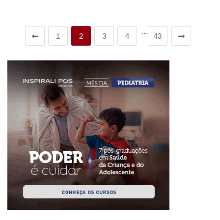
…
1
2
3
4
43