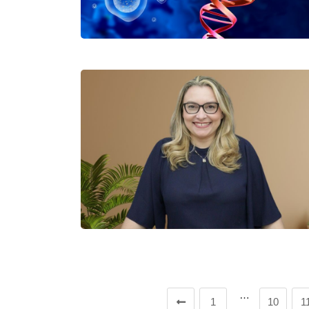
…
1
10
1