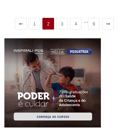
…
1
2
3
4
6