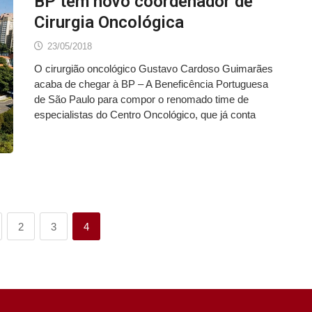
BP tem novo coordenador de
Cirurgia Oncológica
23/05/2018
O cirurgião oncológico Gustavo Cardoso Guimarães
acaba de chegar à BP – A Beneficência Portuguesa
de São Paulo para compor o renomado time de
especialistas do Centro Oncológico, que já conta
2
3
4