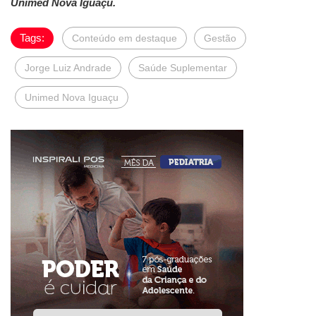
Unimed Nova Iguaçu.
Tags:
Conteúdo em destaque
Gestão
Jorge Luiz Andrade
Saúde Suplementar
Unimed Nova Iguaçu