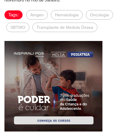
Tags:
Amgen
Hematologia
Oncologia
SBTMO
Transplante de Medula Óssea