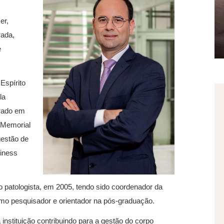
er,
rada,
e
Espírito
la
orado em
 Memorial
gestão de
siness
o patologista, em 2005, tendo sido coordenador da
omo pesquisador e orientador na pós-graduação.
nstituição contribuindo para a gestão do corpo