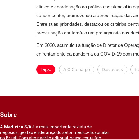
clínico e coordenação da prática assistencial inte
cancer center, promovendo a aproximação das áreas
Entre suas prioridades, destacou os critérios cen
preocupação em torná-lo um protagonista nas deci
Em 2020, acumulou a função de Diretor de Operaç
enfrentamento da pandemia da COVID-19 com mui
Tags:
A.C.Camargo
Destaques
Ho
Sobre
A
Medicina S/A
é a mais importante revista de
negócios, gestão e liderança do setor médico-hospitalar
no Brasil. Com alto padrão editorial, nosso conteúdo