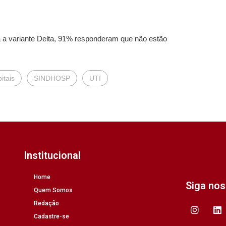
a a variante Delta, 91% responderam que não estão
itais
SINDHOSP
UTI
Institucional
Home
Siga no
Quem Somos
Redação
Cadastre-se