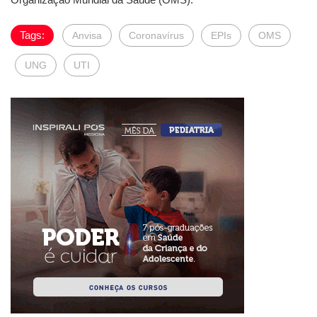
Tags:
Anvisa
Coronavírus
EPIs
OMS
UNG
UTI